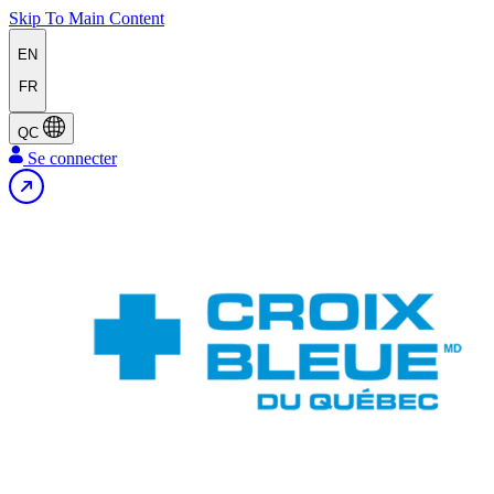
Skip To Main Content
EN
FR
QC
Se connecter