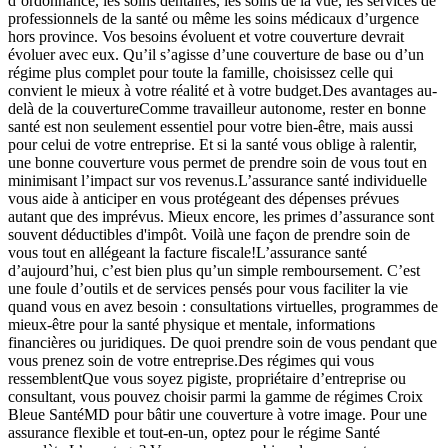
d’ordonnance, les soins dentaires, les soins de la vue, les services de
professionnels de la santé ou même les soins médicaux d’urgence
hors province. Vos besoins évoluent et votre couverture devrait
évoluer avec eux. Qu’il s’agisse d’une couverture de base ou d’un
régime plus complet pour toute la famille, choisissez celle qui
convient le mieux à votre réalité et à votre budget.Des avantages au-
delà de la couvertureComme travailleur autonome, rester en bonne
santé est non seulement essentiel pour votre bien-être, mais aussi
pour celui de votre entreprise. Et si la santé vous oblige à ralentir,
une bonne couverture vous permet de prendre soin de vous tout en
minimisant l’impact sur vos revenus.L’assurance santé individuelle
vous aide à anticiper en vous protégeant des dépenses prévues
autant que des imprévus. Mieux encore, les primes d’assurance sont
souvent déductibles d'impôt. Voilà une façon de prendre soin de
vous tout en allégeant la facture fiscale!L’assurance santé
d’aujourd’hui, c’est bien plus qu’un simple remboursement. C’est
une foule d’outils et de services pensés pour vous faciliter la vie
quand vous en avez besoin : consultations virtuelles, programmes de
mieux-être pour la santé physique et mentale, informations
financières ou juridiques. De quoi prendre soin de vous pendant que
vous prenez soin de votre entreprise.Des régimes qui vous
ressemblentQue vous soyez pigiste, propriétaire d’entreprise ou
consultant, vous pouvez choisir parmi la gamme de régimes Croix
Bleue SantéMD pour bâtir une couverture à votre image. Pour une
assurance flexible et tout-en-un, optez pour le régime Santé